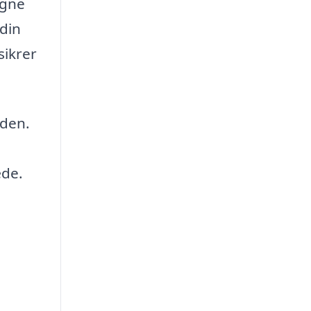
igne
 din
sikrer
nden.
æde.