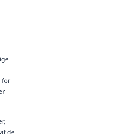
ige
 for
er
r,
af de