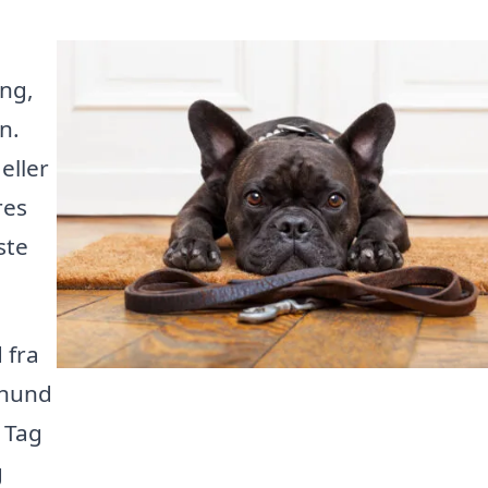
ing,
n.
eller
res
ste
 fra
n hund
 Tag
g