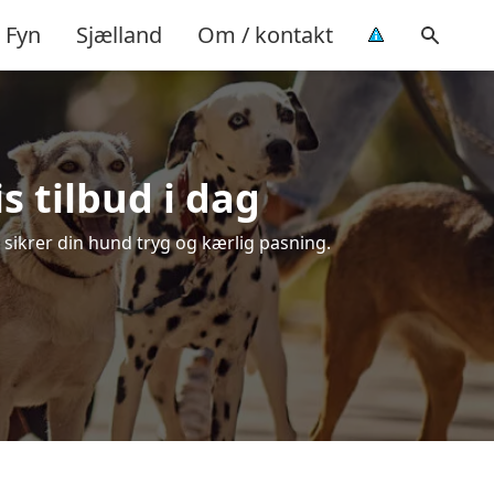
Fyn
Sjælland
Om / kontakt
s tilbud i dag
r sikrer din hund tryg og kærlig pasning.