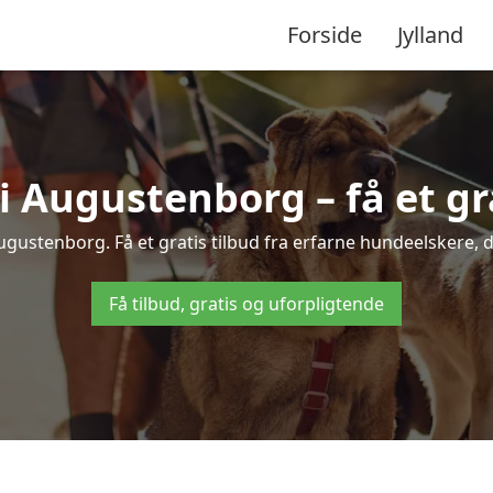
Forside
Jylland
Augustenborg – få et gra
ugustenborg. Få et gratis tilbud fra erfarne hundeelskere, 
Få tilbud, gratis og uforpligtende