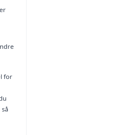
er
andre
l for
 du
 så