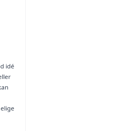
od idé
ller
kan
elige