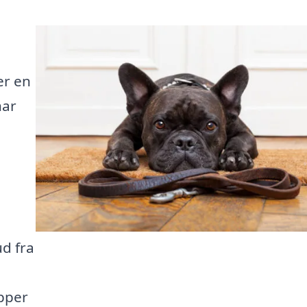
er en
har
ud fra
ipper