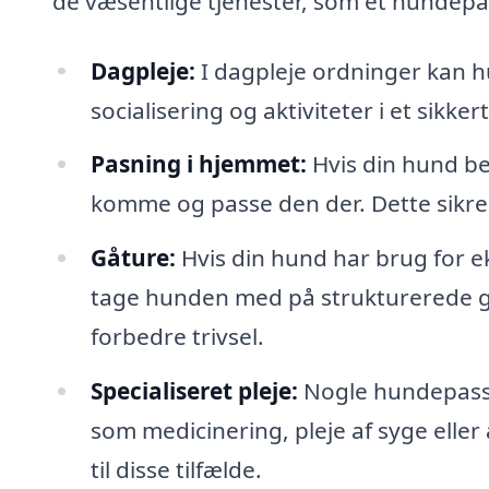
de væsentlige tjenester, som et hundepas
Dagpleje:
I dagpleje ordninger kan
socialisering og aktiviteter i et sikke
Pasning i hjemmet:
Hvis din hund be
komme og passe den der. Dette sikrer,
Gåture:
Hvis din hund har brug for e
tage hunden med på strukturerede g
forbedre trivsel.
Specialiseret pleje:
Nogle hundepasse
som medicinering, pleje af syge ell
til disse tilfælde.