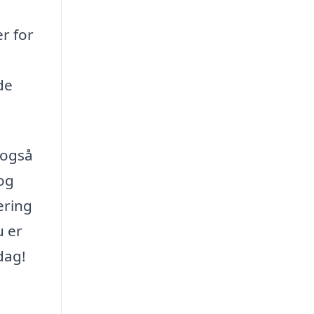
er for
de
 også
 og
ering
u er
dag!