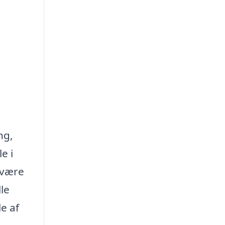
ng,
e i
 være
le
e af