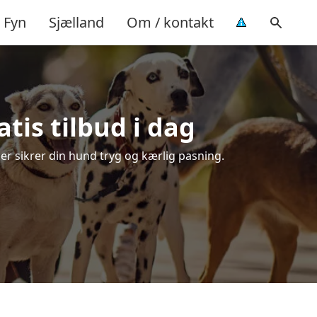
Fyn
Sjælland
Om / kontakt
tis tilbud i dag
der sikrer din hund tryg og kærlig pasning.