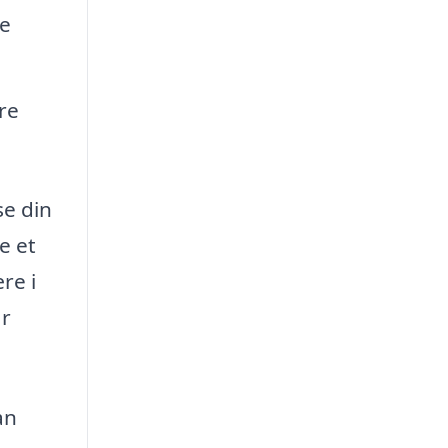
ge
re
se din
e et
re i
ar
an