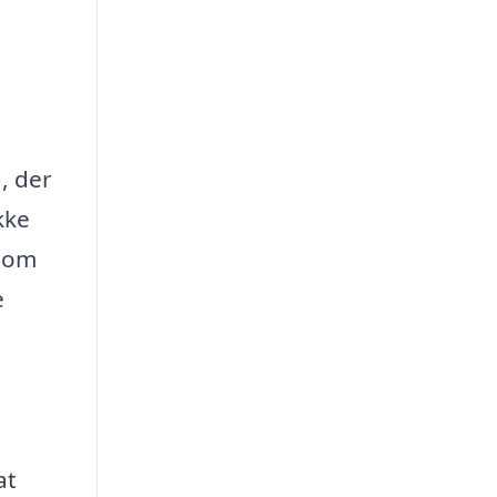
, der
kke
t om
e
at