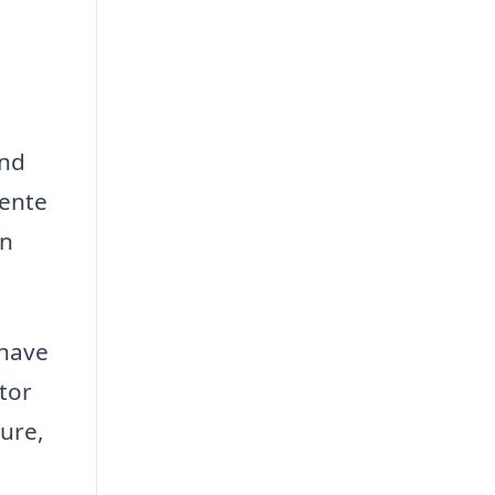
und
hente
an
 have
tor
ure,