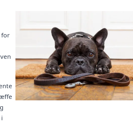
 for
 ven
ente
ræffe
og
i