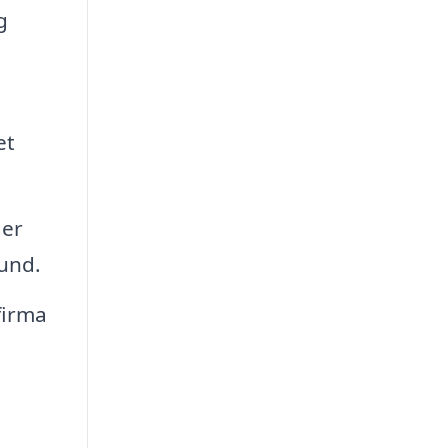
g
et
ger
und.
firma