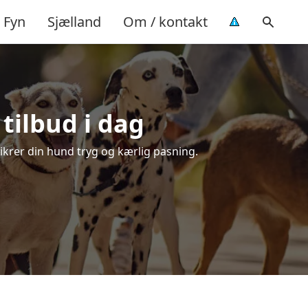
Fyn
Sjælland
Om / kontakt
 tilbud i dag
 sikrer din hund tryg og kærlig pasning.