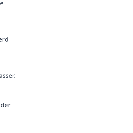
ve
ærd
e
sser.
 der