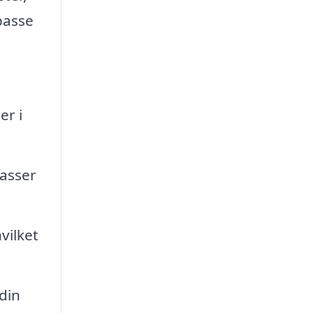
passe
er i
passer
vilket
din