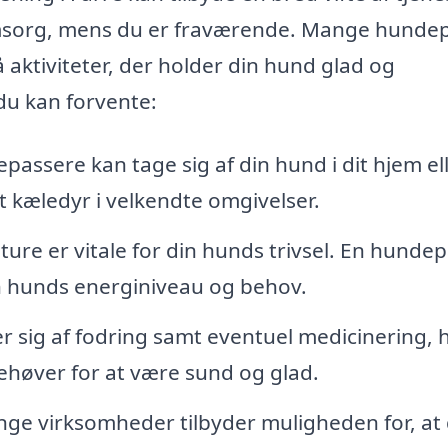
 omsorg, mens du er fraværende. Mange hunde
 aktiviteter, der holder din hund glad og
du kan forvente:
assere kan tage sig af din hund i dit hjem ell
it kæledyr i velkendte omgivelser.
re er vitale for din hunds trivsel. En hunde
in hunds energiniveau og behov.
sig af fodring samt eventuel medicinering, h
 behøver for at være sund og glad.
ge virksomheder tilbyder muligheden for, at 