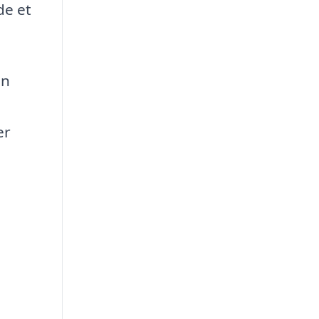
de et
in
er