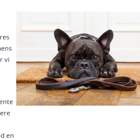
res
mens
 vi
hente
gere
od en