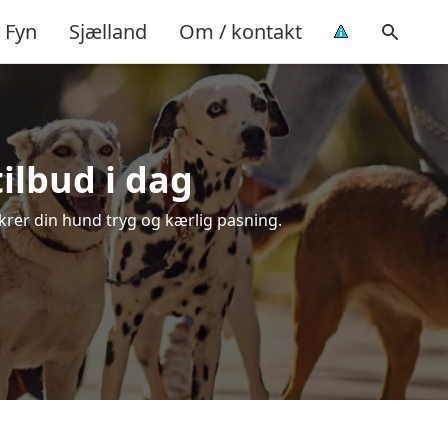
Fyn
Sjælland
Om / kontakt
tilbud i dag
sikrer din hund tryg og kærlig pasning.