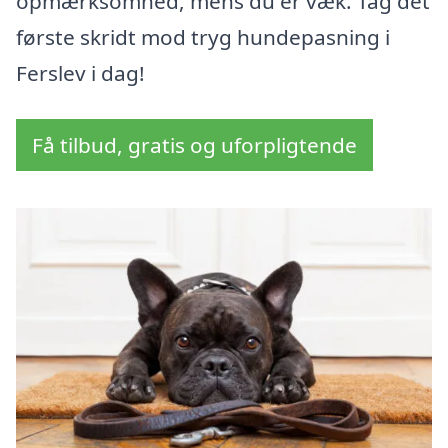
opmærksomhed, mens du er væk. Tag det
første skridt mod tryg hundepasning i
Ferslev i dag!
Få tilbud, gratis og uforpligtende