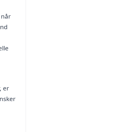
 når
und
lle
, er
ønsker