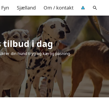
Fyn
Sjælland
Om / kontakt
 tilbud i dag
 sikrer din hund tryg og kærlig pasning.