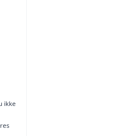
u ikke
eres