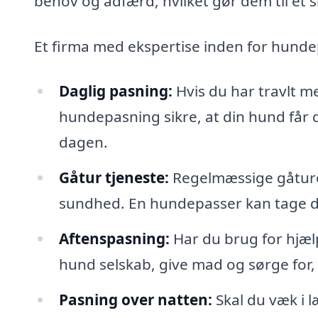
behov og adfærd, hvilket gør dem til et s
Et firma med ekspertise inden for hundep
Daglig pasning:
Hvis du har travlt me
hundepasning sikre, at din hund får 
dagen.
Gåtur tjeneste:
Regelmæssige gåture 
sundhed. En hundepasser kan tage 
Aftenspasning:
Har du brug for hjæl
hund selskab, give mad og sørge for,
Pasning over natten:
Skal du væk i 