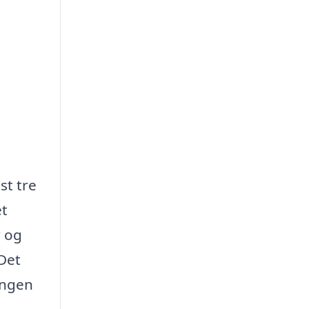
st tre
et
r og
Det
ingen