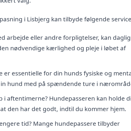
ikkert valg.
asning i Lisbjerg kan tilbyde følgende service
d arbejde eller andre forpligtelser, kan daglig
den nødvendige kærlighed og pleje i løbet af
er essentielle for din hunds fysiske og ment
din hund med på spændende ture i nærområd
p i aftentimerne? Hundepasseren kan holde d
 at den har det godt, indtil du kommer hjem.
længere tid? Mange hundepassere tilbyder