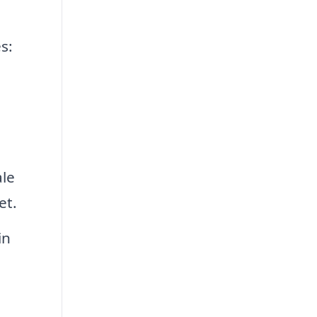
s:
ale
et.
in