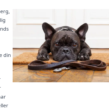
jerg,
lig
unds
e din
r
r
har
ller