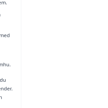
em.
n
 med
omhu.
 du
ænder.
n