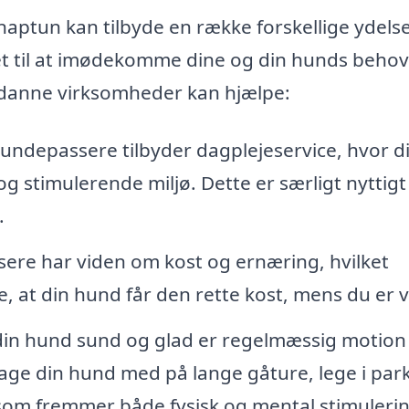
naptun kan tilbyde en række forskellige ydels
 til at imødekomme dine og din hunds behov
sådanne virksomheder kan hjælpe:
undepassere tilbyder dagplejeservice, hvor d
og stimulerende miljø. Dette er særligt nyttigt
.
e har viden om kost og ernæring, hvilket
e, at din hund får den rette kost, mens du er 
din hund sund og glad er regelmæssig motion
age din hund med på lange gåture, lege i par
r, som fremmer både fysisk og mental stimuleri