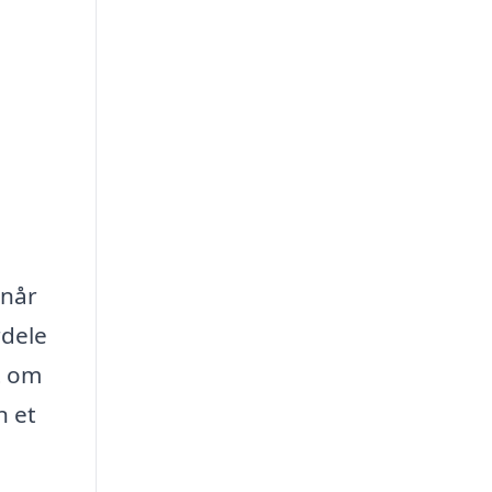
 når
rdele
t om
n et