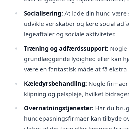
Socialisering:
At lade din hund vær
udvikle venskaber og lære social adf
legeaftaler og sociale aktiviteter.
Træning og adfærdssupport:
Nogle 
grundlæggende lydighed eller kan hj
være en fantastisk måde at få ekstra 
Kæledyrsbehandling:
Nogle firmaer 
klipning og pelspleje, hvilket bidrager
Overnatningstjenester:
Har du brug
hundepasningsfirmaer kan tilbyde ove
i løbet af din ferie eller længere fravæ