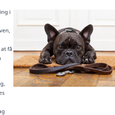
ing i
 ven,
at få
n
g,
es
ag