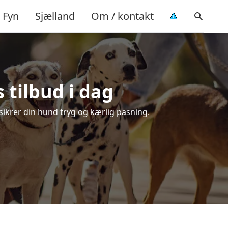
Fyn
Sjælland
Om / kontakt
 tilbud i dag
 sikrer din hund tryg og kærlig pasning.