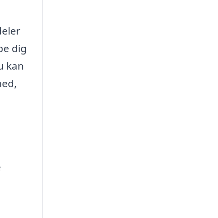
deler
pe dig
u kan
hed,
e