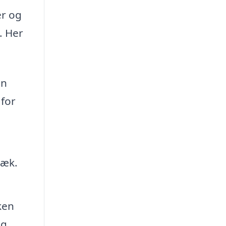
er og
. Her
in
 for
væk.
ken
ng.