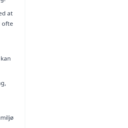
ed at
 ofte
 kan
ng,
miljø