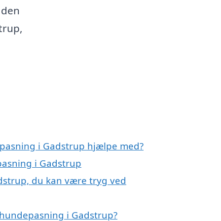
e den
trup,
epasning i Gadstrup hjælpe med?
pasning i Gadstrup
dstrup, du kan være tryg ved
 hundepasning i Gadstrup?