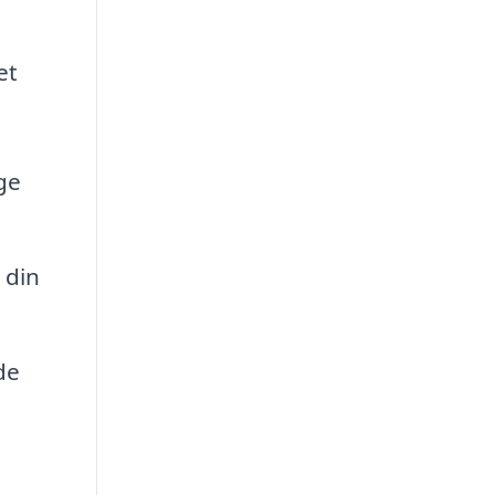
et
ge
 din
de