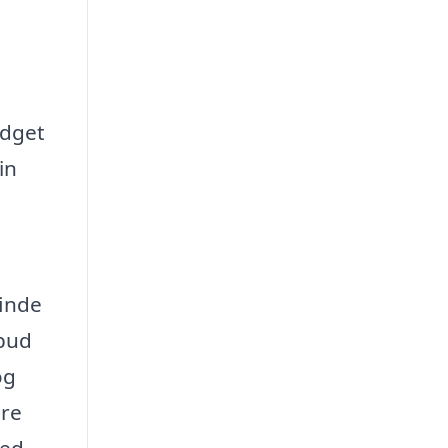
udget
in
finde
lbud
og
ere
med