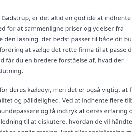
 Gadstrup, er det altid en god idé at indhente
hed for at sammenligne priser og ydelser fra
e den løsning, der bedst passer til både dit b
rdring at vælge det rette firma til at passe d
d får du en bredere forståelse af, hvad der
slutning.
r deres kæledyr, men det er også vigtigt at 
itet og pålidelighed. Ved at indhente flere ti
e hundepassere og få indtryk af deres erfaring 
dning til at diskutere, hvordan de vil håndt
et er daglig motion, kost eller socialisering 