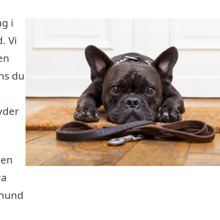
g i
. Vi
den
ns du
t
yder
 en
ra
 hund
n