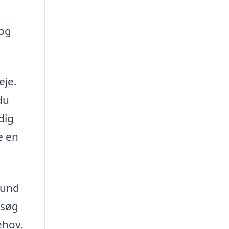
 og
eje.
du
dig
e en
hund
esøg
ehov.