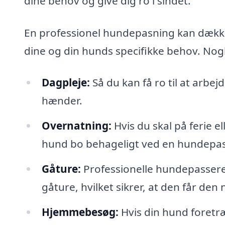
dine behov og give dig ro i sindet.
En professionel hundepasning kan dække e
dine og din hunds specifikke behov. Nog
Dagpleje:
Så du kan få ro til at arbej
hænder.
Overnatning:
Hvis du skal på ferie e
hund bo behageligt ved en hundepas
Gåture:
Professionelle hundepassere 
gåture, hvilket sikrer, at den får de
Hjemmebesøg:
Hvis din hund foretr