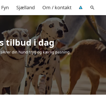
Fyn
Sjælland
Om / kontakt
 tilbud i dag
 sikrer din hund tryg og kærlig pasning.