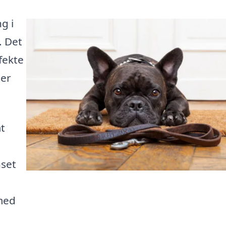
g i
. Det
fekte
her
t
nset
med