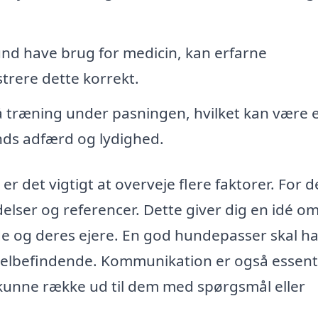
und have brug for medicin, kan erfarne
rere dette korrekt.
å træning under pasningen, hvilket kan være 
nds adfærd og lydighed.
 det vigtigt at overveje flere faktorer. For d
delser og referencer. Dette giver dig en idé om
e og deres ejere. En god hundepasser skal h
 velbefindende. Kommunikation er også essenti
at kunne række ud til dem med spørgsmål eller