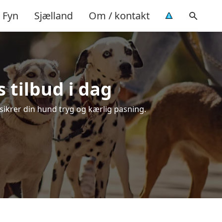
Fyn
Sjælland
Om / kontakt
s tilbud i dag
r sikrer din hund tryg og kærlig pasning.