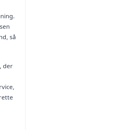
ning.
ssen
nd, så
, der
rvice,
rette