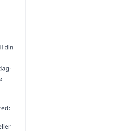
l din
dag-
e
ted:
ller