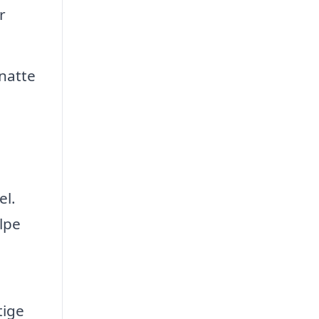
r
natte
el.
lpe
tige