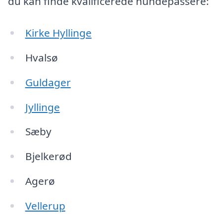
du kan finde kvalificerede hundepassere:
Kirke Hyllinge
Hvalsø
Guldager
Jyllinge
Sæby
Bjelkerød
Agerø
Vellerup