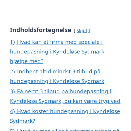
Indholdsfortegnelse
skjul
1)
Hvad kan et firma med speciale i
hundepasning i Kyndeløse Sydmark
hjælpe med?
2)
Indhent altid mindst 3 tilbud på
hundepasning i Kyndeløse Sydmark
3)
Få nemt 3 tilbud på hundepasning i
Kyndeløse Sydmark, du kan være tryg ved
4)
Hvad koster hundepasning i Kyndeløse
Sydmark?
5)
Hvad er med til at bestemme prisen på