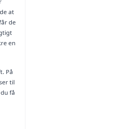
r
nde at
får de
gtigt
kre en
t. På
er til
 du få