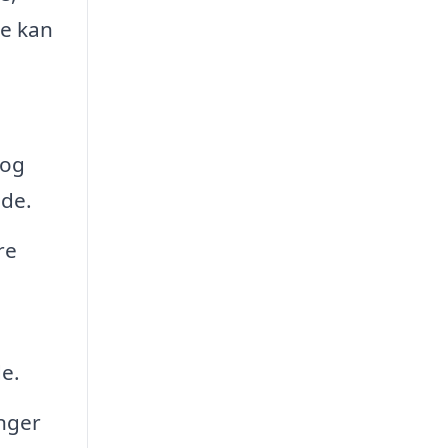
re kan
 og
ode.
re
e.
nger