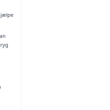
jælpe
kan
tryg
n