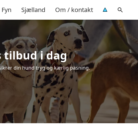
Fyn
Sjælland
Om / kontakt
 tilbud i dag
 sikrer din hund tryg og kærlig pasning.