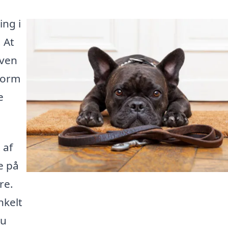
ing i
 At
 ven
form
e
 af
e på
re.
nkelt
du