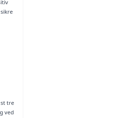
itiv
 sikre
st tre
og ved