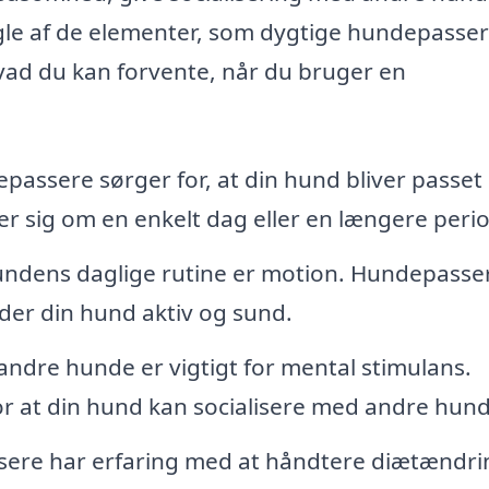
gle af de elementer, som dygtige hundepasse
hvad du kan forvente, når du bruger en
passere sørger for, at din hund bliver passet
jer sig om en enkelt dag eller en længere peri
hundens daglige rutine er motion. Hundepasse
lder din hund aktiv og sund.
dre hunde er vigtigt for mental stimulans.
r at din hund kan socialisere med andre hund
ere har erfaring med at håndtere diætændri