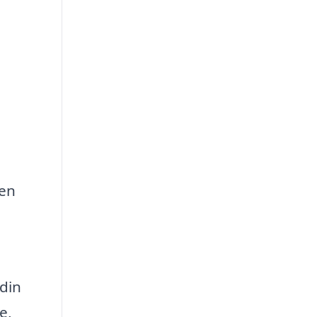
 en
din
e,