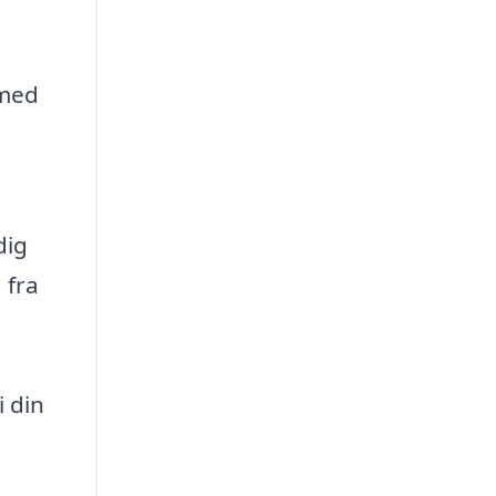
d
 med
dig
 fra
i din