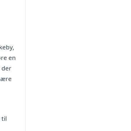
keby,
øre en
, der
imære
til