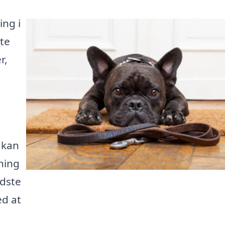
ing i
te
r,
 kan
ning
edste
ed at