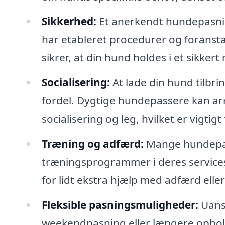
Sikkerhed:
Et anerkendt hundepasnin
har etableret procedurer og foransta
sikrer, at din hund holdes i et sikkert 
Socialisering:
At lade din hund tilbr
fordel. Dygtige hundepassere kan arr
socialisering og leg, hvilket er vigt
Træning og adfærd:
Mange hundepas
træningsprogrammer i deres services
for lidt ekstra hjælp med adfærd eller
Fleksible pasningsmuligheder:
Uans
weekendpasning eller længere ophold,