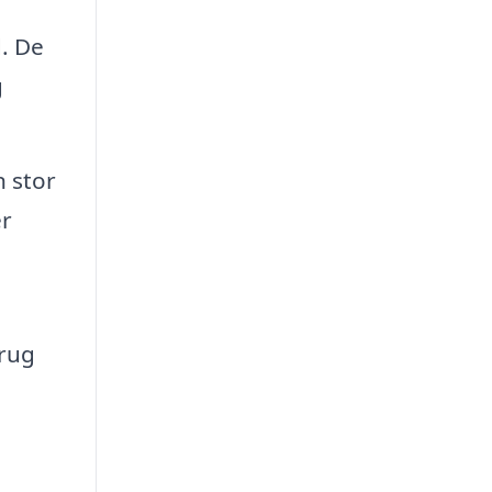
. De
g
 stor
er
brug