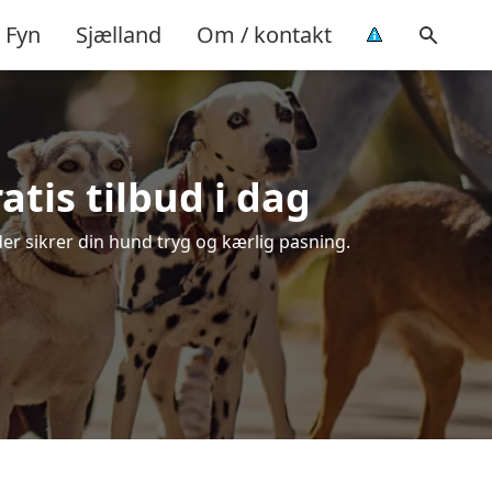
Fyn
Sjælland
Om / kontakt
tis tilbud i dag
der sikrer din hund tryg og kærlig pasning.