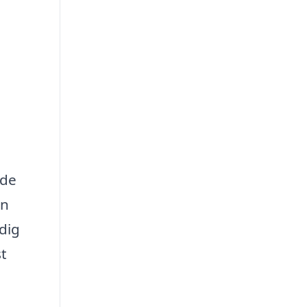
åde
in
 dig
st