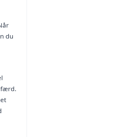
 Når
an du
l
lfærd.
 et
d