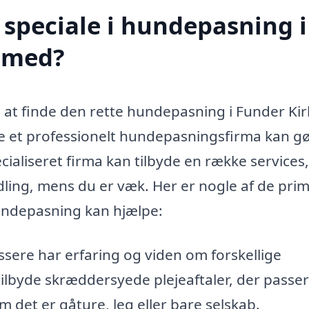
speciale i hundepasning i
 med?
at finde den rette hundepasning i Funder Kir
lge et professionelt hundepasningsfirma kan g
ecialiseret firma kan tilbyde en række services
dling, mens du er væk. Her er nogle af de pr
hundepasning kan hjælpe:
ere har erfaring og viden om forskellige
lbyde skræddersyede plejeaftaler, der passer 
 det er gåture, leg eller bare selskab.