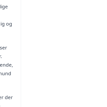
lige
dig og
lser
.
kende,
 hund
er der
e