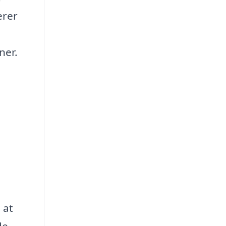
erer
ner.
 at
de