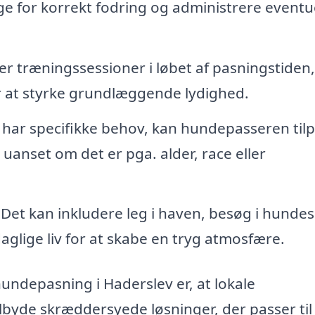
ge for korrekt fodring og administrere eventu
r træningssessioner i løbet af pasningstiden,
r at styrke grundlæggende lydighed.
 har specifikke behov, kan hundepasseren til
anset om det er pga. alder, race eller
Det kan inkludere leg i haven, besøg i hunde
 daglige liv for at skabe en tryg atmosfære.
ndepasning i Haderslev er, at lokale
yde skræddersyede løsninger, der passer til