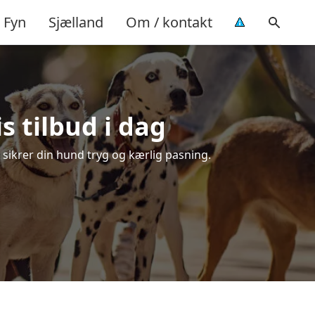
Fyn
Sjælland
Om / kontakt
s tilbud i dag
r sikrer din hund tryg og kærlig pasning.