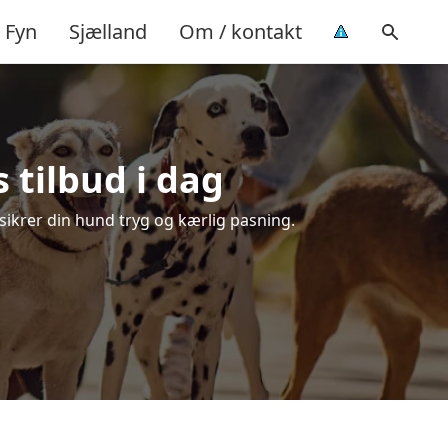
Fyn
Sjælland
Om / kontakt
 tilbud i dag
 sikrer din hund tryg og kærlig pasning.