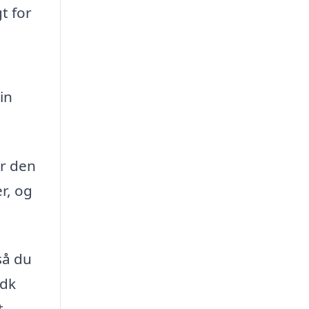
t for
in
år den
r, og
så du
.dk
t