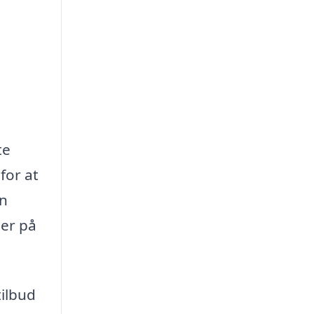
te
for at
in
ger på
tilbud