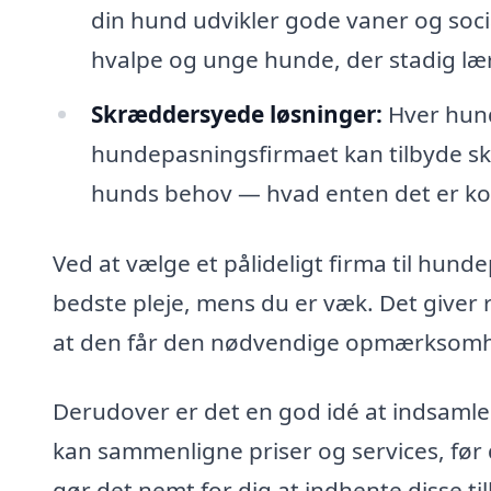
din hund udvikler gode vaner og socia
hvalpe og unge hunde, der stadig l
Skræddersyede løsninger:
Hver hund 
hundepasningsfirmaet kan tilbyde skr
hunds behov — hvad enten det er kost
Ved at vælge et pålideligt firma til hund
bedste pleje, mens du er væk. Det giver r
at den får den nødvendige opmærksomhe
Derudover er det en god idé at indsamle 
kan sammenligne priser og services, før
gør det nemt for dig at indhente disse til