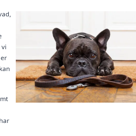
vad,
e
 vi
der
 kan
emt
har