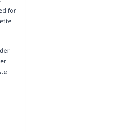
ed for
rette
 der
 er
ste