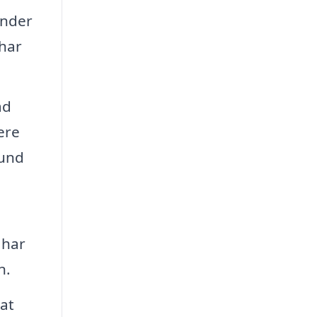
under
 har
ad
ere
hund
 har
n.
at