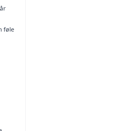
får
 føle
e