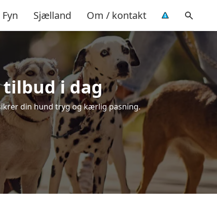
Fyn
Sjælland
Om / kontakt
tilbud i dag
sikrer din hund tryg og kærlig pasning.