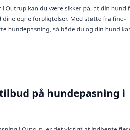
 i Outrup kan du være sikker på, at din hund 
dine egne forpligtelser. Med støtte fra find-
te hundepasning, så både du og din hund kan
 tilbud på hundepasning i
ning i Outrup, er det vigtigt at indhente fler