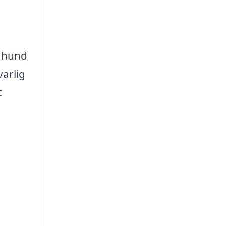
n hund
varlig
t