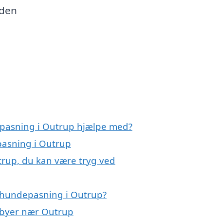
 den
epasning i Outrup hjælpe med?
pasning i Outrup
trup, du kan være tryg ved
 hundepasning i Outrup?
i byer nær Outrup