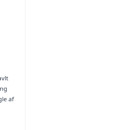
vlt
ing
le af