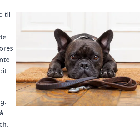
 til
ode
vores
ente
dit
g,
så
ch.