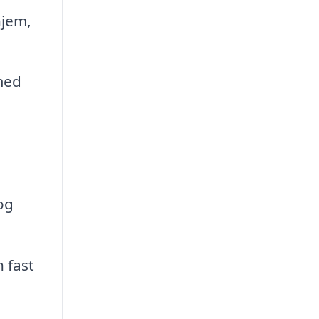
hjem,
med
og
 fast