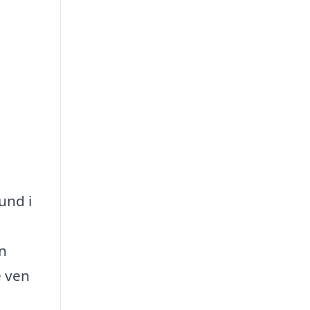
und i
n
e ven