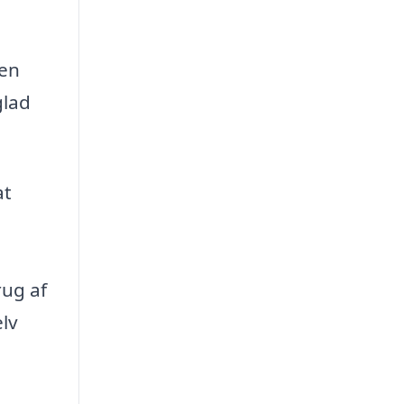
den
glad
at
rug af
elv