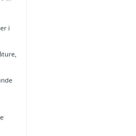
er i
åture,
unde
ge