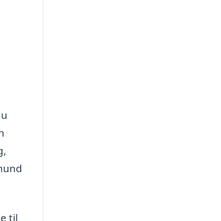
du
n
g,
 hund
 til