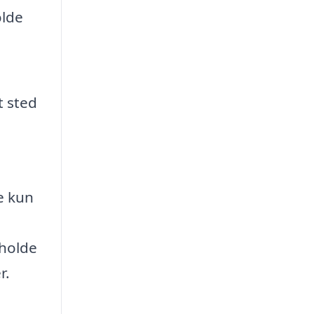
olde
t sted
e kun
pholde
r.