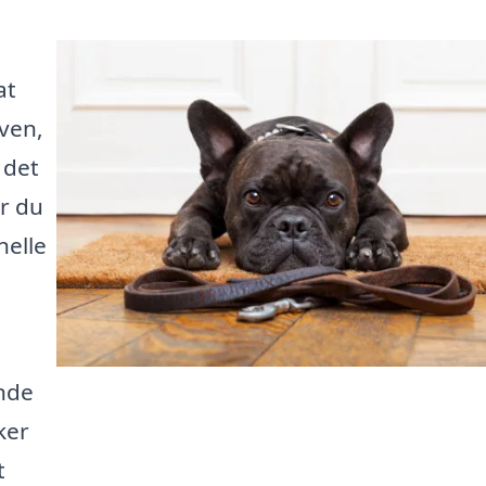
at
 ven,
 det
or du
nelle
inde
ker
t