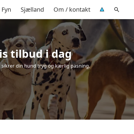
Fyn
Sjælland
Om / kontakt
s tilbud i dag
r sikrer din hund tryg og kærlig pasning.