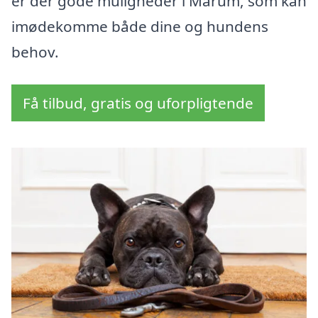
er der gode muligheder i Mårum, som kan
imødekomme både dine og hundens
behov.
Få tilbud, gratis og uforpligtende