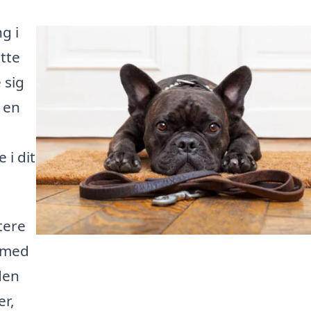
g i
tte
 sig
 en
 i dit
tere
g med
den
r,