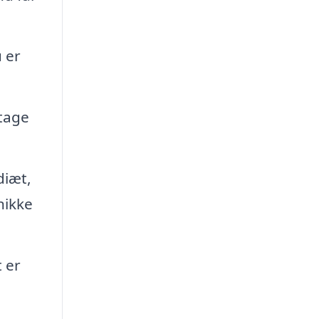
 er
tage
diæt,
nikke
 er