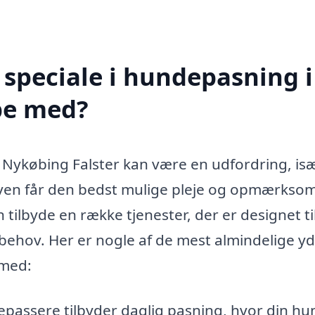
speciale i hundepasning i
pe med?
 i Nykøbing Falster kan være en udfordring, is
de ven får den bedst mulige pleje og opmærkso
ilbyde en række tjenester, der er designet til
ov. Her er nogle af de mest almindelige yde
 med:
passere tilbyder daglig pasning, hvor din hu