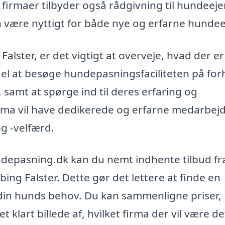
irmaer tilbyder også rådgivning til hundeej
 være nyttigt for både nye og erfarne hundee
lster, er det vigtigt at overveje, hvad der er
del at besøge hundepasningsfaciliteten på fo
, samt at spørge ind til deres erfaring og
irma vil have dedikerede og erfarne medarbej
g -velfærd.
ndepasning.dk kan du nemt indhente tilbud fr
ng Falster. Dette gør det lettere at finde en
og din hunds behov. Du kan sammenligne priser,
t klart billede af, hvilket firma der vil være de