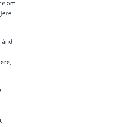
ere om
jere.
rhånd
dere,
a
t