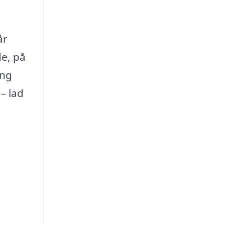
år
de, på
ing
– lad