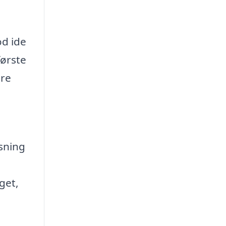
od ide
første
dre
sning
get,