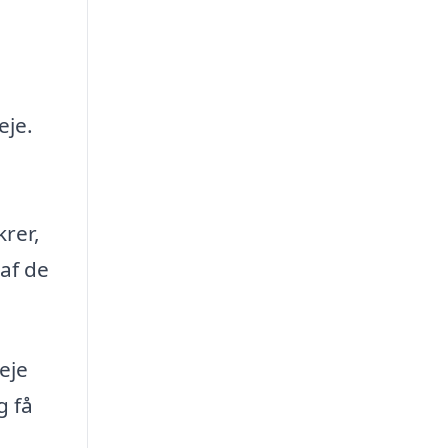
eje.
krer,
af de
eje
g få