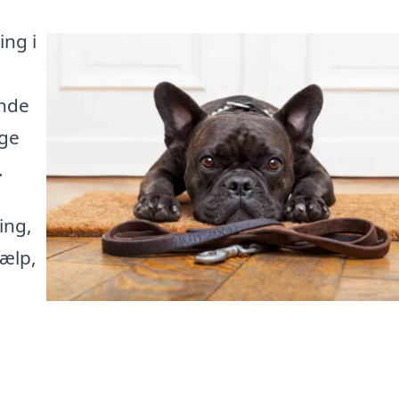
ing i
inde
age
.
ing,
ælp,