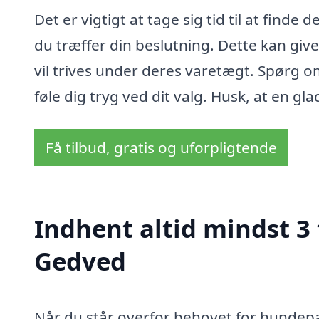
Det er vigtigt at tage sig tid til at find
du træffer din beslutning. Dette kan gi
vil trives under deres varetægt. Spørg om
føle dig tryg ved dit valg. Husk, at en gl
Få tilbud, gratis og uforpligtende
Indhent altid mindst 3
Gedved
Når du står overfor behovet for hundepas