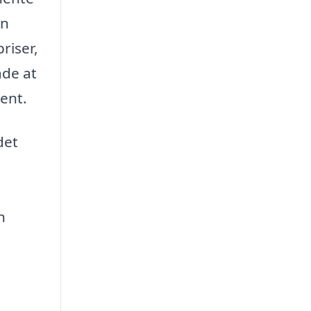
en
riser,
åde at
ent.
det
n