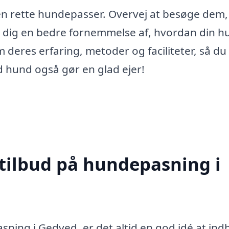
e den rette hundepasser. Overvej at besøge dem,
ve dig en bedre fornemmelse af, hvordan din h
 deres erfaring, metoder og faciliteter, så du
ad hund også gør en glad ejer!
 tilbud på hundepasning i
ning i Gedved, er det altid en god idé at ind