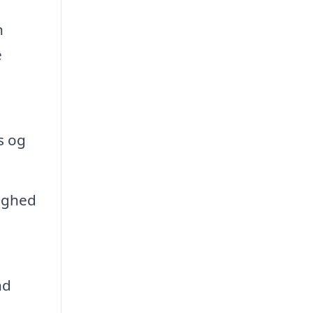
n
e
s og
ighed
nd