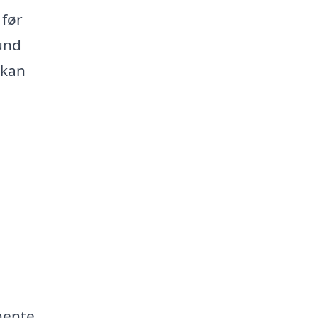
 før
und
 kan
hente