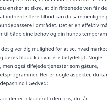
 du ønsker at sikre, at din firbenede ven får d
at indhente flere tilbud kan du sammenligne p
 hundepassere i området. Det er en effektiv m
er til både dine behov og din hunds temperam
at det giver dig mulighed for at se, hvad marke
og deres tilbud kan variere betydeligt. Nogle
e, men også tilføjede tjenester som gåture,
tetsprogrammer. Her er nogle aspekter, du ka
ndepasning i Gedved:
d der er inkluderet i den pris, du får.