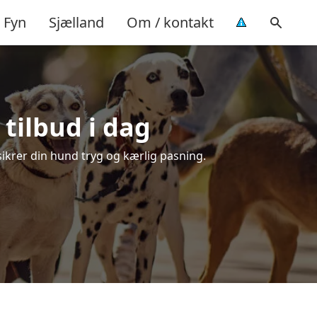
Fyn
Sjælland
Om / kontakt
tilbud i dag
sikrer din hund tryg og kærlig pasning.